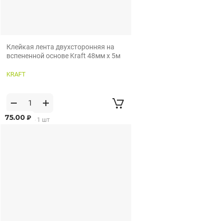
Клейкая лента двухсторонняя на
вспененной основе Kraft 48мм х 5м
KRAFT
75.00
₽
от 1 шт по 1 шт