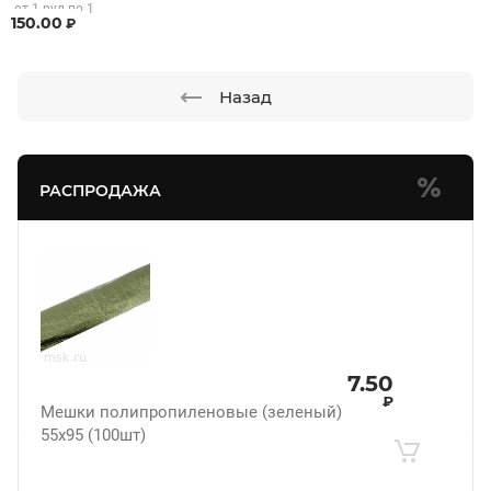
от 1 рул по 1
150.00
₽
рул
Назад
РАСПРОДАЖА
7.50
₽
Мешки полипропиленовые (зеленый)
55х95 (100шт)