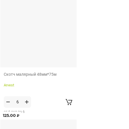
Скотч малярный 48мм*75м
Arvest
от 6 рул по 6
125.00
₽
рул