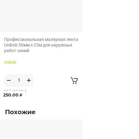
Профессиональная малярная лента
Unibob 50мм х 25м для наружных
работ синий
Unibob
от 1 рул по 1
250.00
₽
рул
Похожие