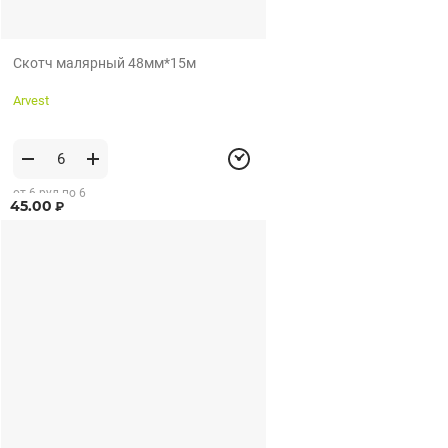
Скотч малярный 48мм*15м
Arvest
от 6 рул по 6
45.00
₽
рул