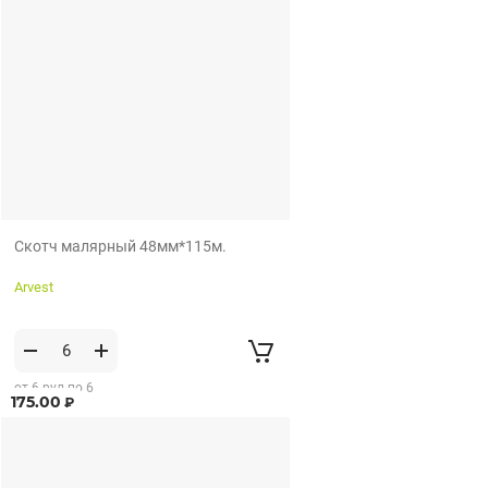
Скотч малярный 48мм*115м.
Arvest
от 6 рул по 6
175.00
₽
рул