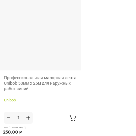
Профессиональная малярная лента
Unibob 50мм х 25м для наружных
работ синий
Unibob
от 1 рул по 1
250.00
₽
рул