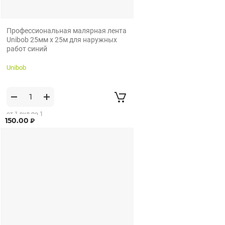
Профессиональная малярная лента
Unibob 25мм х 25м для наружных
работ синий
Unibob
от 1 рул по 1
150.00
₽
рул