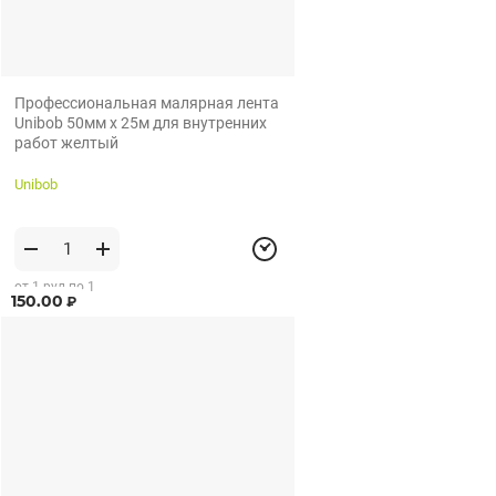
Профессиональная малярная лента
Unibob 50мм х 25м для внутренних
работ желтый
Unibob
от 1 рул по 1
150.00
₽
рул