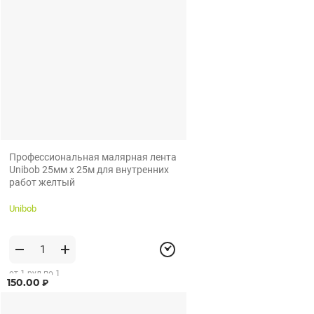
Профессиональная малярная лента
Unibob 25мм х 25м для внутренних
работ желтый
Unibob
от 1 рул по 1
150.00
₽
рул