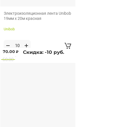
Электроизоляционная лента Unibob
19мм х 20м красная
Unibob
70.00
Скидка:
-10
руб.
₽
от 10 рул по 10
60.00
рул