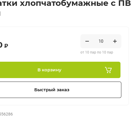
тки хлопчатобумажные с ПВХ
й
0
₽
от 10 пар по 10 пар
В корзину
Быстрый заказ
556286