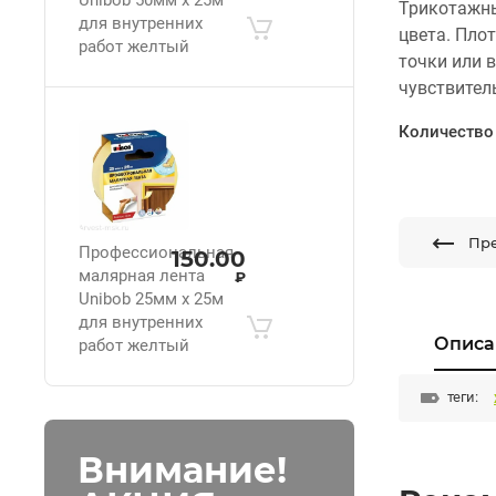
Трикотажны
для внутренних
цвета. Пло
работ желтый
точки или 
чувствител
Количество 
Пр
Профессиональная
150.00
малярная лента
₽
Unibob 25мм х 25м
для внутренних
Описа
работ желтый
теги:
Внимание!