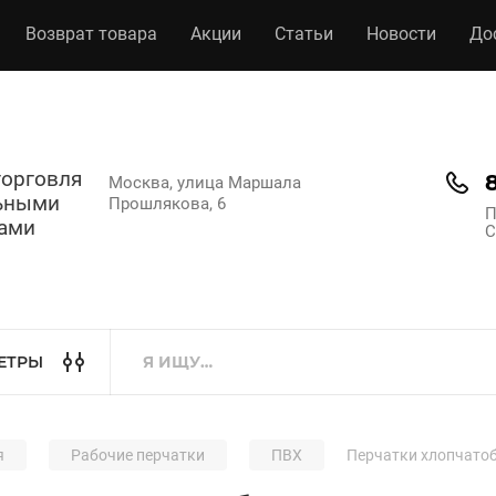
Возврат товара
Акции
Статьи
Новости
До
торговля
Москва, улица Маршала
ьными
Прошлякова, 6
П
ами
С
ЕТРЫ
я
Рабочие перчатки
ПВХ
Перчатки хлопчатоб