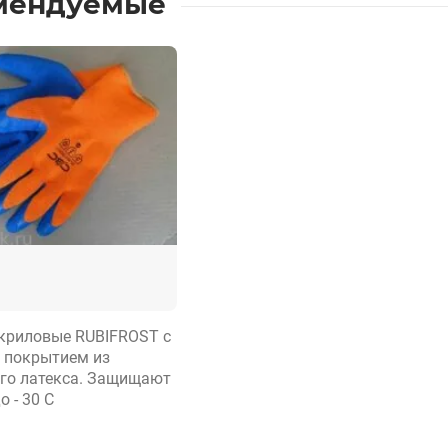
мендуемые
криловые RUBIFROST с
 покрытием из
го латекса. Защищают
о - 30 С