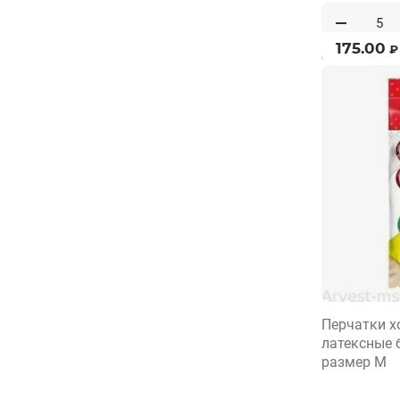
175.00
₽
от 5 пар по 5 п
Перчатки х
латексные 
размер M