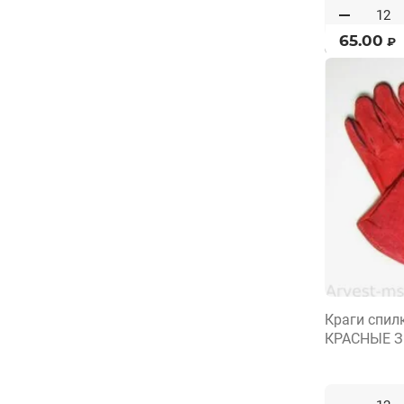
65.00
₽
от 12 пар по 1
Краги спил
КРАСНЫЕ 