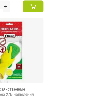
ар
озяйственные
без Х/Б напыления