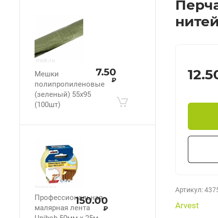
Перча
ните
7.50
12.5
Мешки
₽
полипропиленовые
(зеленый) 55х95
(100шт)
Артикул:
437
Профессиональная
150.00
Arvest
малярная лента
₽
Unibob 50мм х 25м