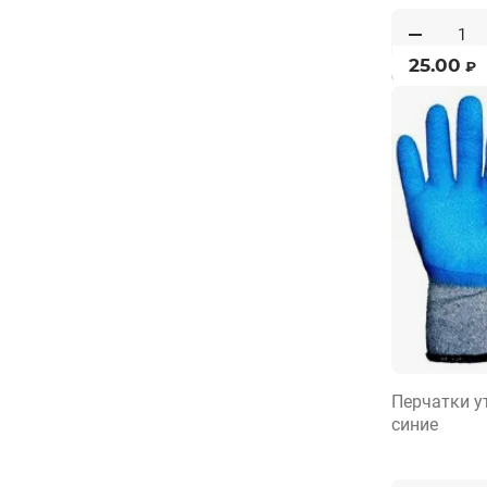
25.00
₽
от 1 по 1
Перчатки у
синие