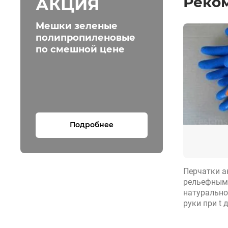
Реко
АКЦИЯ
Мешки зеленые
полипропиленовые
по смешной цене
Подробнее
Перчатки а
рельефным
натурально
руки при t д