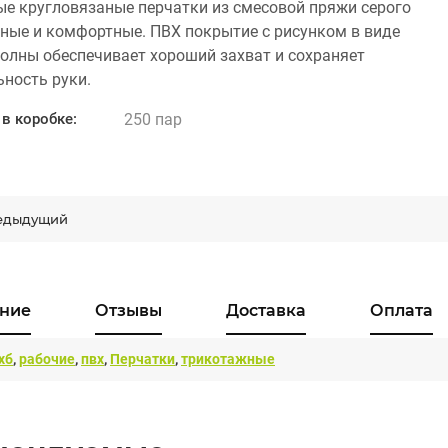
е кругловязаные перчатки из смесовой пряжи серого
тные и комфортные. ПВХ покрытие с рисунком в виде
волны обеспечивает хороший захват и сохраняет
ьность руки.
250 пар
в коробке:
едыдущий
ние
Отзывы
Доставка
Оплата
хб
,
рабочие
,
пвх
,
Перчатки
,
трикотажные