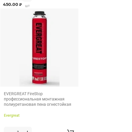
450.00
₽
от 1 шт по 1 шт
EVERGREAT FireStop
профессиональная монтажная
полиуретановая пена огнестойкая
Evergreat