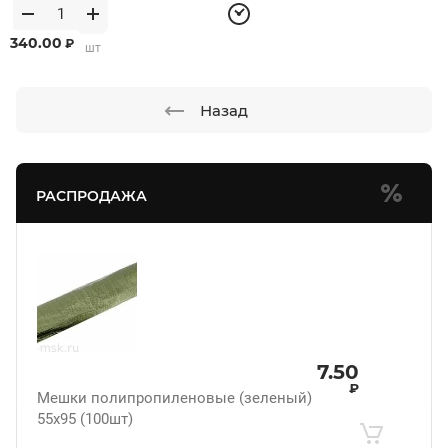
340.00
₽
от 1 шт по 1 шт
Назад
РАСПРОДАЖА
7.50
₽
Мешки полипропиленовые (зеленый)
55х95 (100шт)