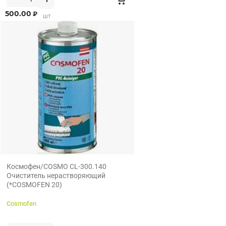
500.00
₽
от 1 шт по 1 шт
Космофен/COSMO CL-300.140
Очиститель нерастворяющий
(*COSMOFEN 20)
Cosmofen