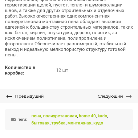
герметизации щелей, пустот, тепло- и шумоизоляции
швов, а также для других строительных и отделочных
работ.Высококачественная однокомпонентная
полиуретановая монтажная пена обладает высокой
адгезией к большинству строительных материалов, таких
как: бетон, кирпич, штукатурка, дерево, пластик, за
исключением полиэтилена, полипропилена и
фторопласта.Обеспечивает равномерный, стабильный
выход и идеальную мелкопористую структуру готовой
пены.
Количество в
12 шт
коробке:
Предыдущий
Следующий
пена
,
полиуретановая
,
home 40
,
kudo
,
теги:
бытовая
,
трубка
,
монтажная
,
кудо