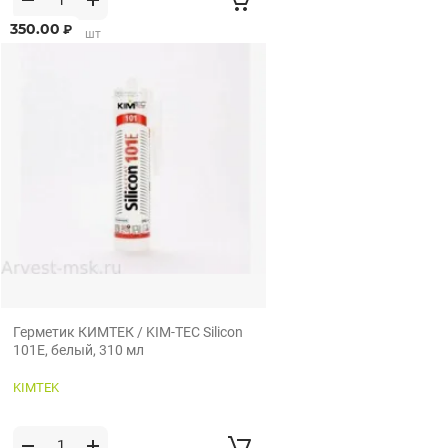
350.00
₽
от 1 шт по 1 шт
Герметик КИМТЕК / KIM-TEC Silicon
101E, белый, 310 мл
KIMTEK