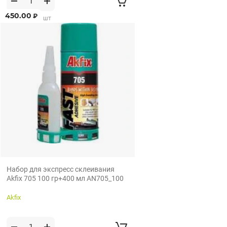
450.00
₽
от 1 шт по 1 шт
Набор для экспресс склеивания
Akfix 705 100 гр+400 мл AN705_100
Akfix